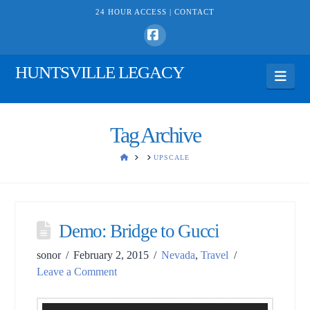
24 HOUR ACCESS |
CONTACT
Facebook
HUNTSVILLE LEGACY
Navi
Tag Archive
HOME
UPSCALE
Demo: Bridge to Gucci
sonor
February 2, 2015
Nevada
,
Travel
Leave a Comment