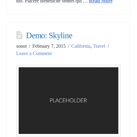
tuo. Placere Benedicite omnes qui …
Read More
Demo: Skyline
sonor
February 7, 2015
California
,
Travel
Leave a Comment