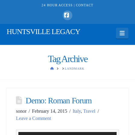
24 HOUR ACCESS |
CONTACT
Facebook
HUNTSVILLE LEGACY
Navi
Tag Archive
HOME
LANDMARK
Demo: Roman Forum
sonor
February 14, 2015
Italy
,
Travel
Leave a Comment